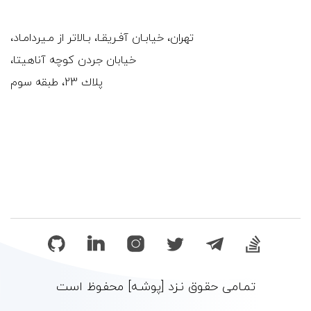
تهران،
خیابـان آفـریقـا، بـالاتر از مـیردامـاد،
خیابان جردن کوچه آناهیتا،
پلاك 23،
طبقه
سوم
تمـامی حقـوق نـزد [پوشـه] محفـوظ است